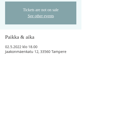
Tickets are not on sale
See other events
Paikka & aika
02.5.2022 klo 18.00
Jaakonmäenkatu 12, 33560 Tampere
"Vaikka minä vaeltaisin kuoleman varjon
laaksossa, en minä pelkäisi mitään
pahaa, sillä Sinä olet minun kanssani"
Ps.23:4