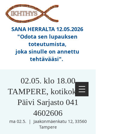
SANA HERRALTA
12.05.2026
"Odota sen lupauksen
toteutumista,
joka sinulle on annettu
tehtävääsi"
.
02.05. klo 18.00
TAMPERE, kotikokous
Päivi Sarjasto 041
4602606
ma 02.5.
  |  
Jaakonmäenkatu 12, 33560
Tampere