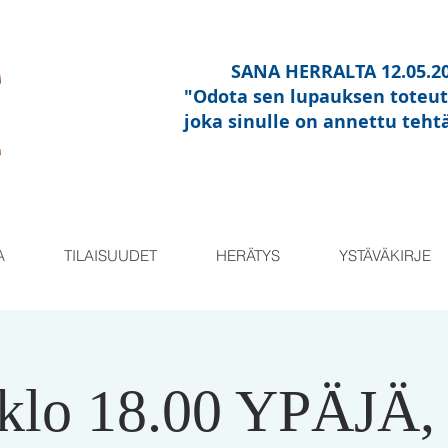
SANA HERRALTA 12.05.2
"Odota sen lupauksen toteu
joka sinulle on annettu teht
A
TILAISUUDET
HERÄTYS
YSTÄVÄKIRJE
 klo 18.00 YPÄJÄ,