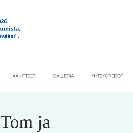
026
tumista,
ävääsi"
.
ÄÄNITTEET
GALLERIA
YHTEYSTIEDOT
 Tom ja