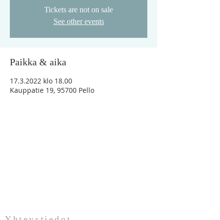
Tickets are not on sale
See other events
Paikka & aika
17.3.2022 klo 18.00
Kauppatie 19, 95700 Pello
"Vaikka minä vaeltaisin kuoleman varjon
laaksossa, en minä pelkäisi mitään
pahaa, sillä Sinä olet minun kanssani"
Ps.23:4
Yhteystiedot