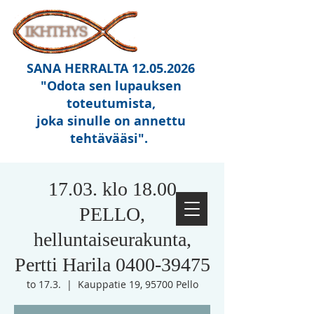
SANA HERRALTA
12.05.2026
"Odota sen lupauksen
toteutumista,
joka sinulle on annettu
tehtävääsi"
.
17.03. klo 18.00
PELLO,
helluntaiseurakunta,
Pertti Harila 0400-39475
to 17.3.
  |  
Kauppatie 19, 95700 Pello