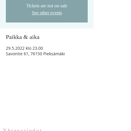
Tickets are not on sale
See other events
Paikka & aika
29.5.2022 klo 23.00
Savontie 61, 76150 Pieksämäki
"Vaikka minä vaeltaisin kuoleman varjon
laaksossa, en minä pelkäisi mitään
pahaa, sillä Sinä olet minun kanssani"
Ps.23:4
Yhteystiedot