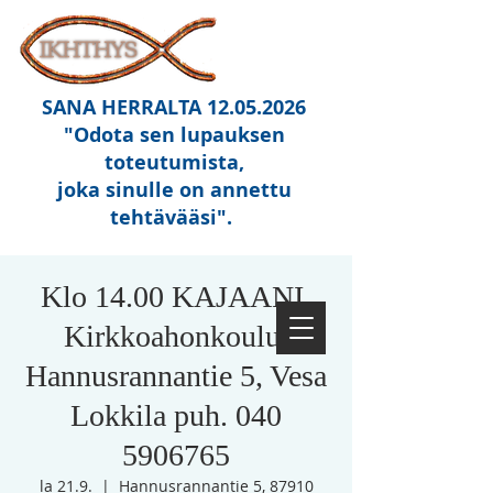
SANA HERRALTA
12.05.2026
"Odota sen lupauksen
toteutumista,
joka sinulle on annettu
tehtävääsi"
.
Klo 14.00 KAJAANI,
Kirkkoahonkoulu,
Hannusrannantie 5, Vesa
Lokkila puh. 040
5906765
la 21.9.
  |  
Hannusrannantie 5, 87910