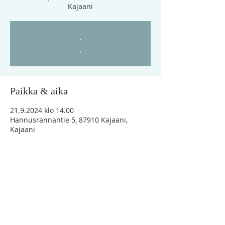
Kajaani
.
.
Paikka & aika
21.9.2024 klo 14.00
Hannusrannantie 5, 87910 Kajaani,
Kajaani
"Vaikka minä vaeltaisin kuoleman varjon
laaksossa, en minä pelkäisi mitään
pahaa, sillä Sinä olet minun kanssani"