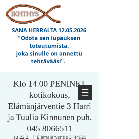
SANA HERRALTA
12.05.2026
"Odota sen lupauksen
toteutumista,
joka sinulle on annettu
tehtävääsi"
.
Klo 14.00 PENINKI,
kotikokous,
Elämänjärventie 3 Harri
ja Tuulia Kinnunen puh.
045 8066511
su 22.2.
  |  
Elämäjärventie 3, 44920