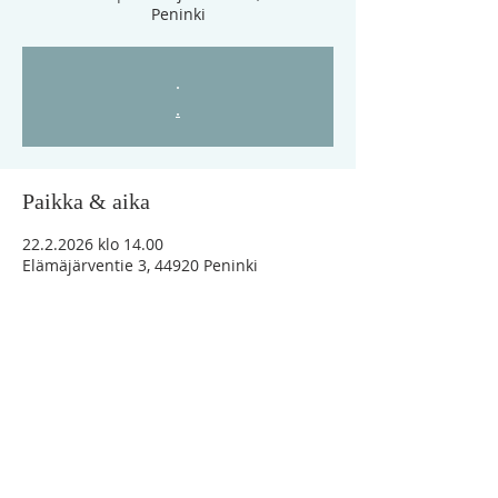
Peninki
.
.
Paikka & aika
22.2.2026 klo 14.00
Elämäjärventie 3, 44920 Peninki
"Vaikka minä vaeltaisin kuoleman varjon
laaksossa, en minä pelkäisi mitään
pahaa, sillä Sinä olet minun kanssani"