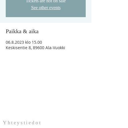
Tickets are not on sale
See other events
Paikka & aika
06.8.2023 klo 15.00
Keskisentie 8, 89600 Ala-Vuokki
"Vaikka minä vaeltaisin kuoleman varjon
laaksossa, en minä pelkäisi mitään
pahaa, sillä Sinä olet minun kanssani"
Ps.23:4
Yhteystiedot