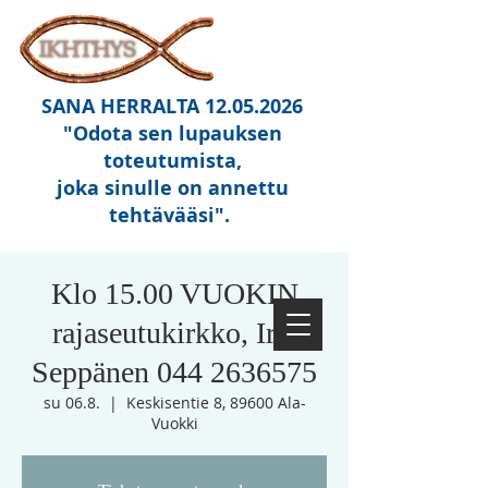
SANA HERRALTA
12.05.2026
"Odota sen lupauksen
toteutumista,
joka sinulle on annettu
tehtävääsi"
.
Klo 15.00 VUOKIN
rajaseutukirkko, Irja
Seppänen 044 2636575
su 06.8.
  |  
Keskisentie 8, 89600 Ala-
Vuokki