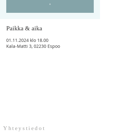
.
Paikka & aika
01.11.2024 klo 18.00
Kala-Matti 3, 02230 Espoo
"Vaikka minä vaeltaisin kuoleman varjon
laaksossa, en minä pelkäisi mitään
pahaa, sillä Sinä olet minun kanssani"
Ps.23:4
Yhteystiedot
Pirkko Vesavaara