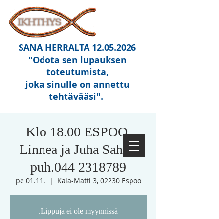
SANA HERRALTA
12.05.2026
"Odota sen lupauksen
toteutumista,
joka sinulle on annettu
tehtävääsi"
.
Klo 18.00 ESPOO,
Linnea ja Juha Sahari
puh.044 2318789
pe 01.11.
  |  
Kala-Matti 3, 02230 Espoo
.Lippuja ei ole myynnissä