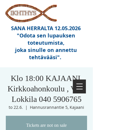
SANA HERRALTA
12.05.2026
"Odota sen lupauksen
toteutumista,
joka sinulle on annettu
tehtävääsi"
.
Klo 18:00 KAJAANI,
Kirkkoahonkoulu , Vesa
Lokkila 040 5906765
to 22.6.
  |  
Hannusrannantie 5, Kajaani
Tickets are not on sale