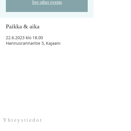
See other events
Paikka & aika
22.6.2023 klo 18.00
Hannusrannantie 5, Kajaani
"Vaikka minä vaeltaisin kuoleman varjon
laaksossa, en minä pelkäisi mitään
pahaa, sillä Sinä olet minun kanssani"
Ps.23:4
Yhteystiedot
Pirkko Vesavaara