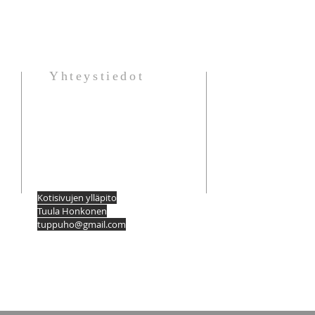
Yhteystiedot
Pirkko Vesavaara
pirkko.ve
savaara@gmail.com
pirkkovesavaara.net
Pirkko Kurri
pirkko.kurri@hotmail.fi
K
otisivujen ylläpito
Tuula Honkonen
tuppuho@gmail.com