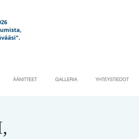
026
tumista,
ävääsi"
.
ÄÄNITTEET
GALLERIA
YHTEYSTIEDOT
,