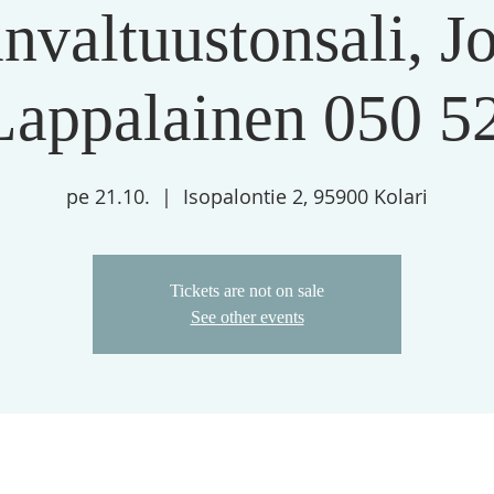
valtuustonsali, J
Lappalainen 050 
pe 21.10.
  |  
Isopalontie 2, 95900 Kolari
Tickets are not on sale
See other events