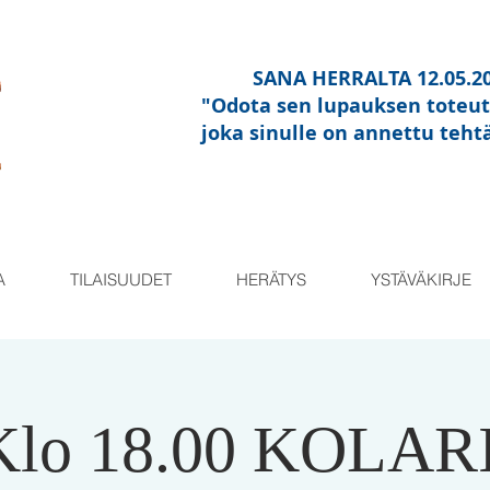
SANA HERRALTA 12.05.2
"Odota sen lupauksen toteu
joka sinulle on annettu teht
A
TILAISUUDET
HERÄTYS
YSTÄVÄKIRJE
Klo 18.00 KOLARI