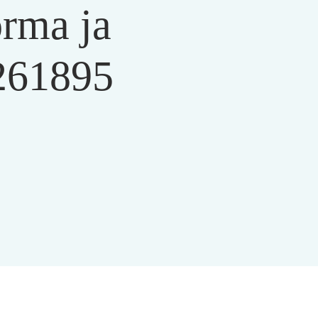
orma ja
5261895