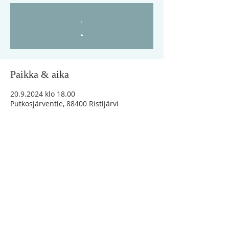
.
.
Paikka & aika
20.9.2024 klo 18.00
Putkosjärventie, 88400 Ristijärvi
"Vaikka minä vaeltaisin kuoleman varjon
laaksossa, en minä pelkäisi mitään
pahaa, sillä Sinä olet minun kanssani"
Ps.23:4