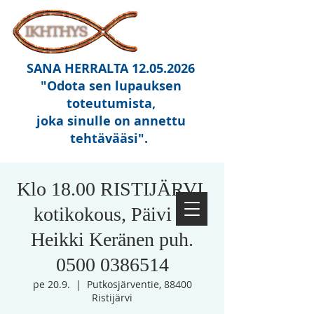
SANA HERRALTA
12.05.2026
"Odota sen lupauksen
toteutumista,
joka sinulle on annettu
tehtävääsi"
.
Klo 18.00 RISTIJÄRVI,
kotikokous, Päivi ja
Heikki Keränen puh.
0500 0386514
pe 20.9.
  |  
Putkosjärventie, 88400
Ristijärvi