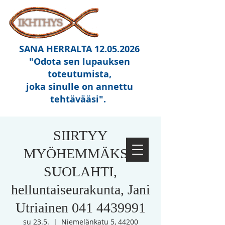
SANA HERRALTA
12.05.2026
"Odota sen lupauksen
toteutumista,
joka sinulle on annettu
tehtävääsi"
.
SIIRTYY
MYÖHEMMÄKSI!
SUOLAHTI,
helluntaiseurakunta, Jani
Utriainen 041 4439991
su 23.5.
  |  
Niemelänkatu 5, 44200