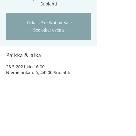
Suolahti
Tickets Are Not on Sale
See other events
Paikka & aika
23.5.2021 klo 16.00
Niemelänkatu 5, 44200 Suolahti
"Vaikka minä vaeltaisin kuoleman varjon
laaksossa, en minä pelkäisi mitään
pahaa, sillä Sinä olet minun kanssani"